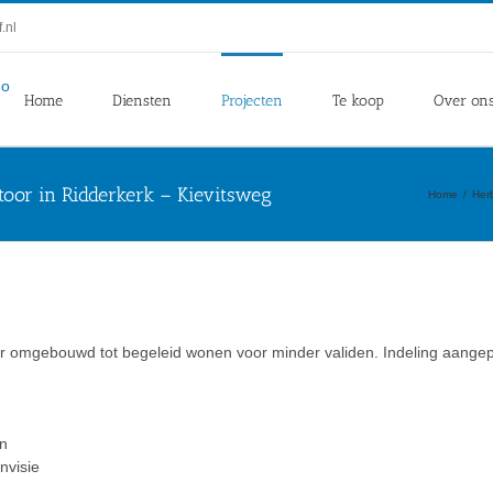
.nl
Home
Diensten
Projecten
Te koop
Over on
oor in Ridderkerk – Kievitsweg
Home
Her
omgebouwd tot begeleid wonen voor minder validen. Indeling aangepast
n
visie