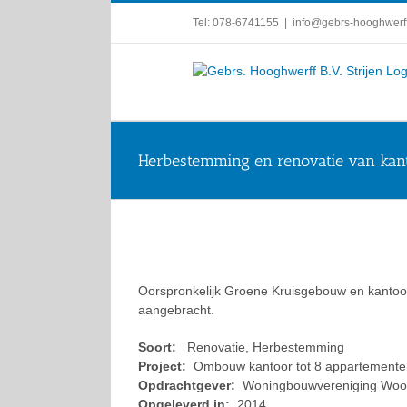
Ga
Tel: 078-6741155
|
info@gebrs-hooghwerff
naar
inhoud
Herbestemming en renovatie van kant
Oorspronkelijk Groene Kruisgebouw en kantoor 
aangebracht.
Soort:
Renovatie, Herbestemming
Project:
Ombouw kantoor tot 8 appartemente
Opdrachtgever:
Woningbouwvereniging Woon
Opgeleverd in:
2014