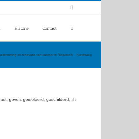
Facebook
s
Historie
Contact
bestemming en renovatie van kantoor in Ridderkerk – Kievitsweg
, gevels geïsoleerd, geschilderd, lift