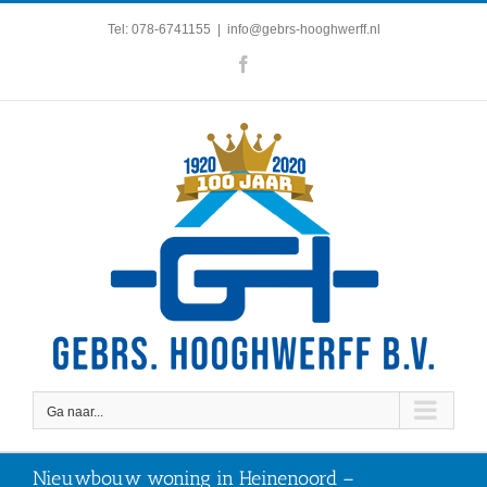
Ga
Tel: 078-6741155
|
info@gebrs-hooghwerff.nl
naar
inhoud
Facebook
Ga naar...
Nieuwbouw woning in Heinenoord –